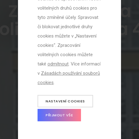
Základní škola
volitelných druhů cookies pro
tyto zmíněné účely. Spravovat
olice, Holubova 
či blokovat jednotlivé druhy
cookies můžete v „Nastavení
cookies“. Zpracování
volitelných cookies můžete
také
odmítnout
. Více informací
v
Zásadách používání souborů
cookies
.
NASTAVENÍ COOKIES
PŘIJMOUT VŠE