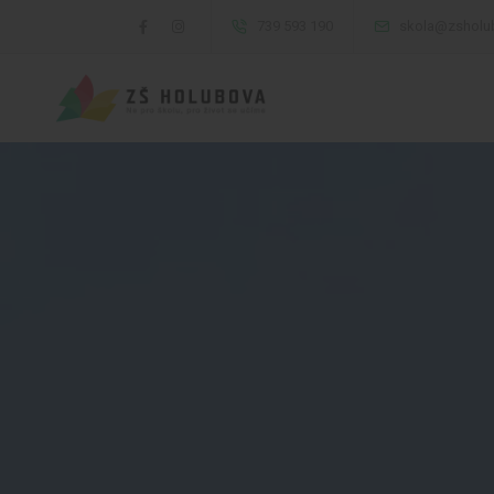
739 593 190
skola@zsholu