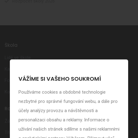
Rozpočet školy 2026
Škola
Lidé ve škole
Kalendář akcí
VÁŽÍME SI VAŠEHO SOUKROMÍ
Fotogalerie
Kontakt
Používáme cookies a obdobné technologie
nezbytné pro správné fungování webu, a dále pro
Rodiče
účely analýzy provozu a návštěvnosti a
personalizaci obsahu a reklamy. Informace o
Žákovská knížka
užívání našich stránek sdílíme s našimi reklamními
Třídní schůzky