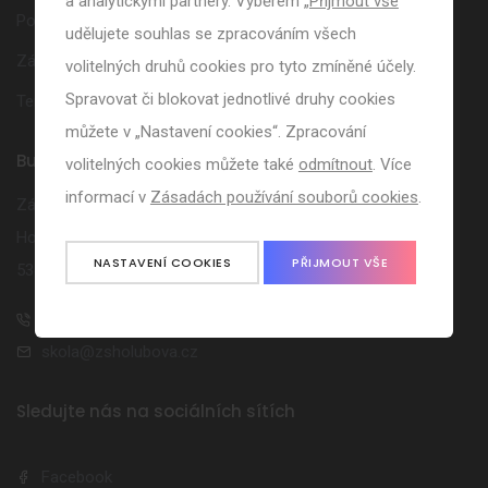
a analytickými partnery. Výběrem „
Přijmout vše
“
Poradenská pracoviště
udělujete souhlas se zpracováním všech
Zájmové kroužky
volitelných druhů cookies pro tyto zmíněné účely.
Spravovat či blokovat jednotlivé druhy cookies
Termíny volna
můžete v „Nastavení cookies“. Zpracování
Buďte s námi ve spojení
volitelných cookies můžete také
odmítnout
. Více
informací v
Zásadách používání souborů cookies
.
Základní škola Holice
Holubova 47
NASTAVENÍ COOKIES
PŘIJMOUT VŠE
53401 Holice
739 593 190
skola@zsholubova.cz
Sledujte nás na sociálních sítích
Facebook