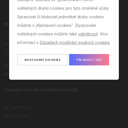
volitelných druhů cookies pro tyto zmíněné účely.
Termíny volna
Spravovat či blokovat jednotlivé druhy cookies
Buďte s námi ve spojení
můžete v „Nastavení cookies“. Zpracování
volitelných cookies můžete také
odmítnout
. Více
Základní škola Holice
informací v
Zásadách používání souborů cookies
.
Holubova 47
53401 Holice
NASTAVENÍ COOKIES
PŘIJMOUT VŠE
739 593 190
skola@zsholubova.cz
Sledujte nás na sociálních sítích
Facebook
Instagram