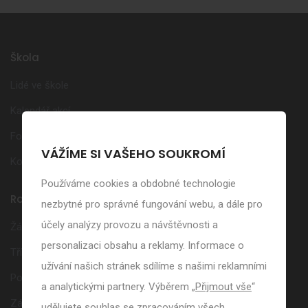
Škola
Lidé ve škole
Kalendář akcí
Fotogalerie
VÁŽÍME SI VAŠEHO SOUKROMÍ
Kontakt
Používáme cookies a obdobné technologie
Rodiče
nezbytné pro správné fungování webu, a dále pro
účely analýzy provozu a návštěvnosti a
Žákovská knížka
personalizaci obsahu a reklamy. Informace o
Třídní schůzky
užívání našich stránek sdílíme s našimi reklamními
Poradenská pracoviště
a analytickými partnery. Výběrem „
Přijmout vše
“
Zájmové kroužky
udělujete souhlas se zpracováním všech