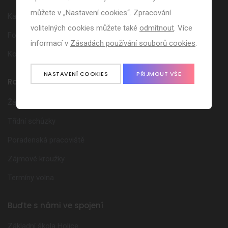
můžete v „Nastavení cookies“. Zpracování
Kalendář akcí
volitelných cookies můžete také
odmítnout
. Více
Fotogalerie
informací v
Zásadách používání souborů cookies
.
Kontakt
NASTAVENÍ COOKIES
PŘIJMOUT VŠE
Rodiče
Žákovská knížka
Třídní schůzky
Poradenská pracoviště
Zájmové kroužky
Termíny volna
Buďte s námi ve spojení
Základní škola Holice