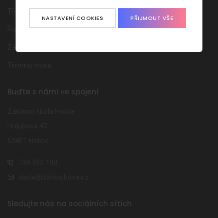
Třídní schůzky
NASTAVENÍ COOKIES
PŘIJMOUT VŠE
Poradenská pracoviště
Zájmové kroužky
Termíny volna
Buďte s námi ve spojení
Základní škola Holice
Holubova 47
53401 Holice
739 593 190
skola@zsholubova.cz
Sledujte nás na sociálních sítích