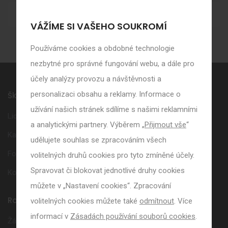
Výsledky Zápisu do 1. tříd 2026
VÁŽÍME SI VAŠEHO SOUKROMÍ
Používáme cookies a obdobné technologie
nezbytné pro správné fungování webu, a dále pro
účely analýzy provozu a návštěvnosti a
personalizaci obsahu a reklamy. Informace o
Škola
užívání našich stránek sdílíme s našimi reklamními
Lidé ve škole
a analytickými partnery. Výběrem „
Přijmout vše
“
Kalendář akcí
udělujete souhlas se zpracováním všech
Fotogalerie
volitelných druhů cookies pro tyto zmíněné účely.
Spravovat či blokovat jednotlivé druhy cookies
Kontakt
můžete v „Nastavení cookies“. Zpracování
Rodiče
volitelných cookies můžete také
odmítnout
. Více
informací v
Zásadách používání souborů cookies
.
Žákovská knížka