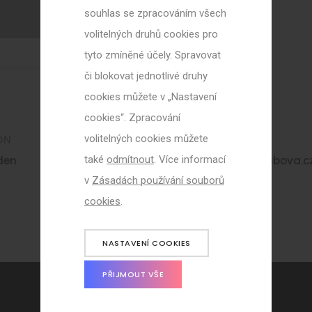
souhlas se zpracováním všech
volitelných druhů cookies pro
tyto zmíněné účely. Spravovat
či blokovat jednotlivé druhy
cookies můžete v „Nastavení
cookies“. Zpracování
volitelných cookies můžete
ON
E-MAIL
také
odmítnout
. Více informací
den
david.frodl@zsholubova.c
v
Zásadách používání souborů
cookies
.
NASTAVENÍ COOKIES
PŘIJMOUT VŠE