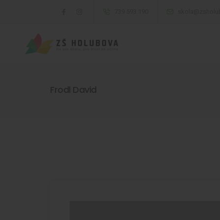
739 593 190
skola@zsholu
Frodl David