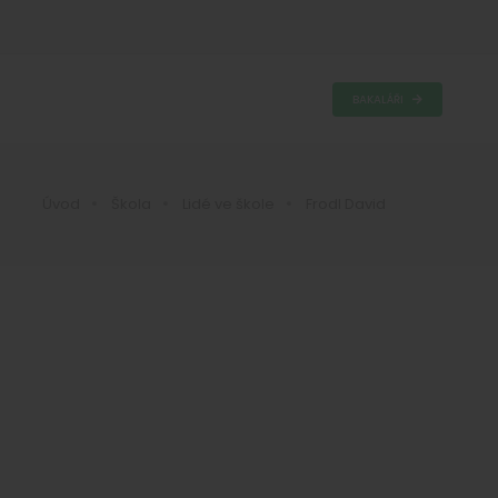
BAKALÁŘI
Úvod
Škola
Lidé ve škole
Frodl David