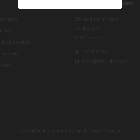
Buďte s námi ve spojení
á knížka
Základní škola Holice
Holubova 47
schůzky
53401 Holice
ská pracoviště
739 593 190
 kroužky
skola@zsholubova.cz
 volna
©
Prohlášení o ochraně osobních údajů
|
Cookies