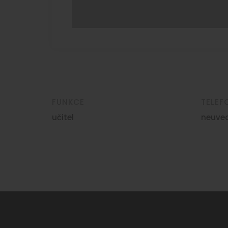
FUNKCE
TELEF
učitel
neuve