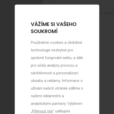
Učím český jazyk a dějepi
VÁŽÍME SI VAŠEHO
SOUKROMÍ
Používáme cookies a obdobné
technologie nezbytné pro
správné fungování webu, a dále
pro účely analýzy provozu a
návštěvnosti a personalizaci
obsahu a reklamy. Informace o
užívání našich stránek sdílíme s
našimi reklamními a
analytickými partnery. Výběrem
„
Přijmout vše
“ udělujete