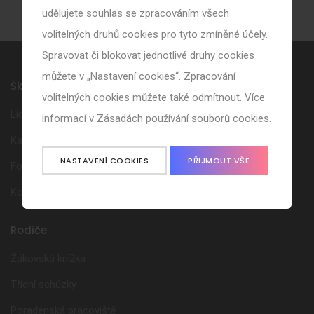
udělujete souhlas se zpracováním všech
volitelných druhů cookies pro tyto zmíněné účely.
Spravovat či blokovat jednotlivé druhy cookies
můžete v „Nastavení cookies“. Zpracování
Škola
volitelných cookies můžete také
odmítnout
. Více
Lidé ve škole
informací v
Zásadách používání souborů cookies
.
Kalendář akcí
NASTAVENÍ COOKIES
PŘIJMOUT VŠE
Fotogalerie
Kontakt
Rodiče
Žákovská knížka
Třídní schůzky
Poradenská pracoviště