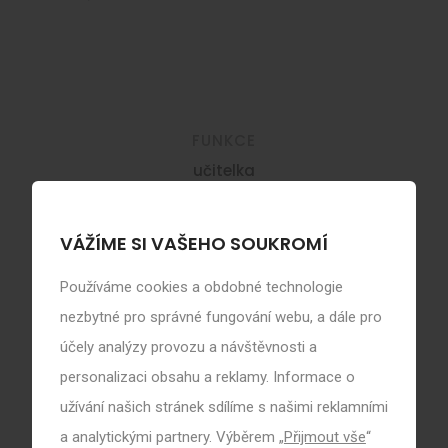
FUNKCE
učitelka
TELEFON
VÁŽÍME SI VAŠEHO SOUKROMÍ
neuveden
Používáme cookies a obdobné technologie
nezbytné pro správné fungování webu, a dále pro
E-MAIL
účely analýzy provozu a návštěvnosti a
jitka.stepankova@zsholubova.cz
personalizaci obsahu a reklamy. Informace o
užívání našich stránek sdílíme s našimi reklamními
KDE MNE NAJDETE
a analytickými partnery. Výběrem „
Přijmout vše
“
stará budova, 1. NP, dveře č. 129