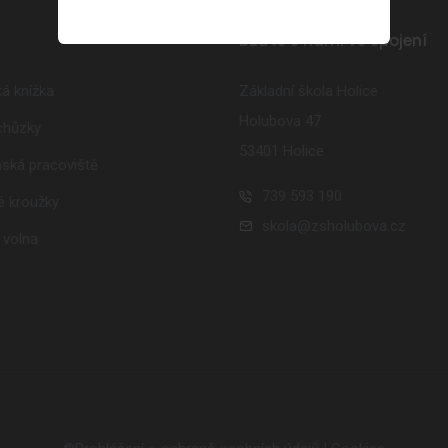
Buďte s námi ve spojení
á knížka
Základní škola Holice
Holubova 47
schůzky
53401 Holice
ská pracoviště
739 593 190
 kroužky
skola@zsholubova.cz
 volna