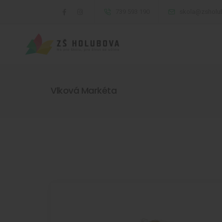
739 593 190
skola@zsholu
Vlková Markéta