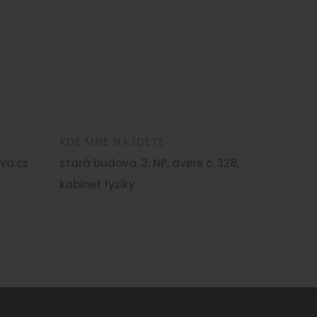
KDE MNE NAJDETE
va.cz
stará budova, 3. NP, dveře č. 328,
kabinet fyziky