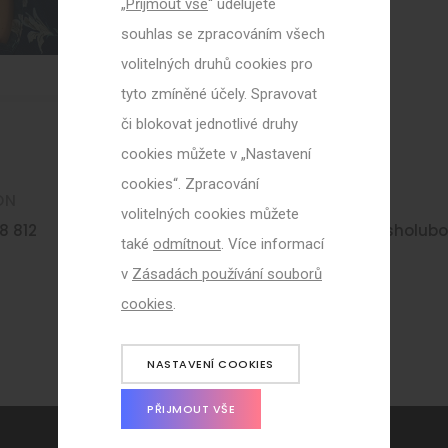
„
Přijmout vše
“ udělujete
souhlas se zpracováním všech
volitelných druhů cookies pro
tyto zmíněné účely. Spravovat
či blokovat jednotlivé druhy
cookies můžete v „Nastavení
cookies“. Zpracování
ON
E-MAIL
volitelných cookies můžete
8 812
marketa.vlkova@zsholubo
také
odmítnout
. Více informací
v
Zásadách používání souborů
cookies
.
NASTAVENÍ COOKIES
PŘIJMOUT VŠE