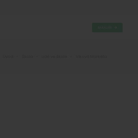
BAKALÁŘI
Úvod
Škola
Lidé ve škole
Vlková Markéta